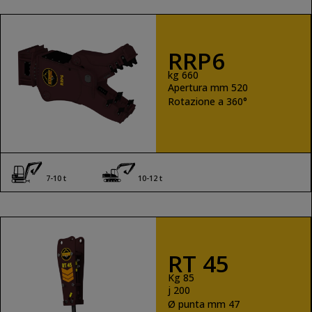
RRP6
kg 660
Apertura mm 520
Rotazione a 360°
7-10 t
10-12 t
RT 45
Kg 85
j 200
Ø punta mm 47