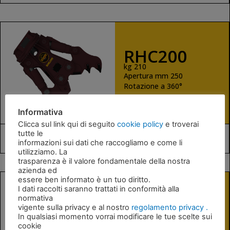
RHC200
kg 210
Apertura mm 250
Rotazione a 360°
Informativa
Clicca sul link qui di seguito
cookie policy
e troverai
tutte le
informazioni sui dati che raccogliamo e come li
1.5-3 t
utilizziamo. La
trasparenza è il valore fondamentale della nostra
azienda ed
essere ben informato è un tuo diritto.
I dati raccolti saranno trattati in conformità alla
normativa
RHS6
vigente sulla privacy e al nostro
regolamento privacy .
kg 640
In qualsiasi momento vorrai modificare le tue scelte sui
Apertura mm 365
cookie