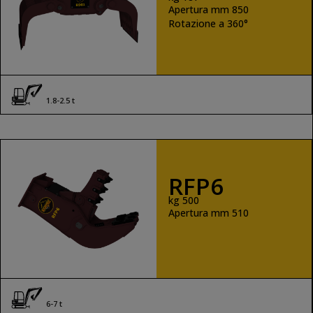
Apertura mm 850
Rotazione a 360°
1.8-2.5 t
RFP6
kg 500
Apertura mm 510
6-7 t