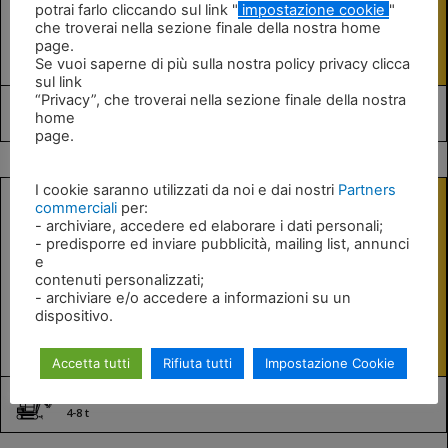
potrai farlo cliccando sul link "
impostazione cookie
"
Rotazione a 360°
che troverai nella sezione finale della nostra home
page.
Se vuoi saperne di più sulla nostra policy privacy clicca
sul link
“Privacy”, che troverai nella sezione finale della nostra
home
4-7 t
page.
I cookie saranno utilizzati da noi e dai nostri
Partners
commerciali
per:
- archiviare, accedere ed elaborare i dati personali;
RMF5
- predisporre ed inviare pubblicità, mailing list, annunci
e
kg 283 (esclusi i kit)
contenuti personalizzati;
Rotazione a 360°
- archiviare e/o accedere a informazioni su un
dispositivo.
Accetta tutti
Rifiuta tutti
Impostazione Cookie
4-8 t