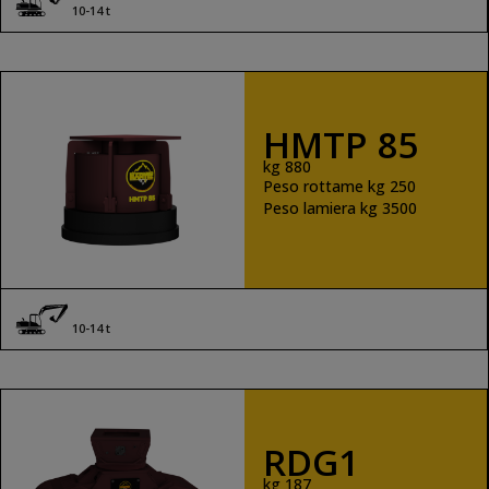
10-14 t
HMTP 85
kg 880
Peso rottame kg 250
Peso lamiera kg 3500
10-14 t
RDG1
kg 187