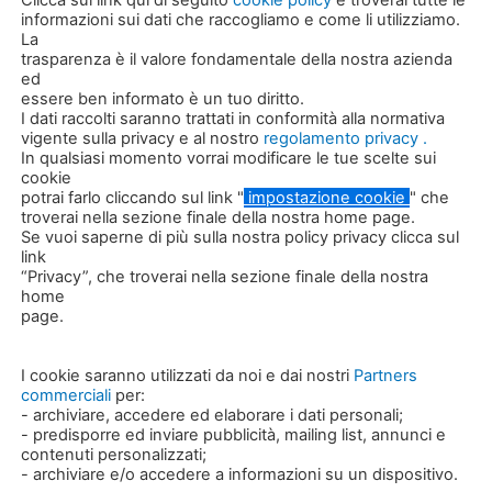
informazioni sui dati che raccogliamo e come li utilizziamo.
La
trasparenza è il valore fondamentale della nostra azienda
ed
RHS120
essere ben informato è un tuo diritto.
I dati raccolti saranno trattati in conformità alla normativa
kg 11500
vigente sulla privacy e al nostro
regolamento privacy .
Apertura mm 950
In qualsiasi momento vorrai modificare le tue scelte sui
Rotazione a 360°
cookie
potrai farlo cliccando sul link "
impostazione cookie
" che
troverai nella sezione finale della nostra home page.
SCOPRI DI PIÙ
Se vuoi saperne di più sulla nostra policy privacy clicca sul
link
“Privacy”, che troverai nella sezione finale della nostra
home
page.
10 t
I cookie saranno utilizzati da noi e dai nostri
Partners
commerciali
per:
- archiviare, accedere ed elaborare i dati personali;
- predisporre ed inviare pubblicità, mailing list, annunci e
contenuti personalizzati;
RT 150
- archiviare e/o accedere a informazioni su un dispositivo.