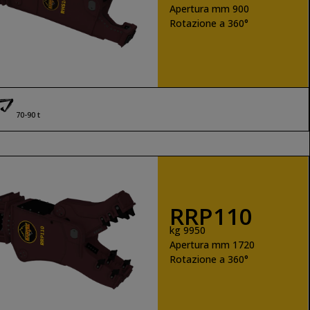
Apertura mm 900
Rotazione a 360°
SCOPRI DI PIÙ
70-90 t
RRP110
kg 9950
Apertura mm 1720
Rotazione a 360°
SCOPRI DI PIÙ