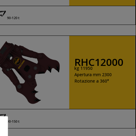
90-120 t
RHC12000
kg 11950
Apertura mm 2300
Rotazione a 360°
SCOPRI DI PIÙ
90-150 t