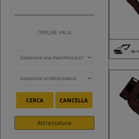
OPPURE VAI A:
80-1
CERCA
CANCELLA
Attrezzature