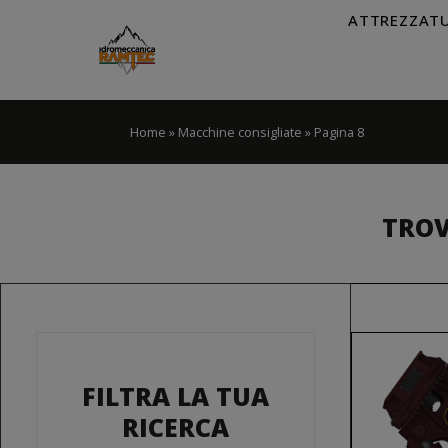
ATTREZZAT
Home
»
Macchine consigliate
»
Pagina 8
TROV
FILTRA LA TUA
RICERCA