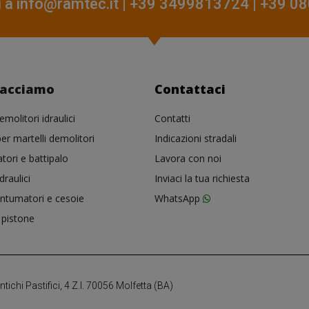
i a
info@ramtec.it
| +39 3499813724 | +39 
facciamo
Contattaci
emolitori idraulici
Contatti
er martelli demolitori
Indicazioni stradali
ori e battipalo
Lavora con noi
draulici
Inviaci la tua richiesta
antumatori e cesoie
WhatsApp
pistone
ichi Pastifici, 4 Z.I. 70056 Molfetta (BA)