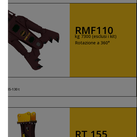
RMF110
kg 7300 (esclusi i kit)
Rotazione a 360°
SCOPRI DI PIÙ
85-130 t
RT 155