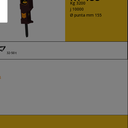
Kg 3200
j 10000
Ø punta mm 155
SCOPRI DI PIÙ
32-50 t
8