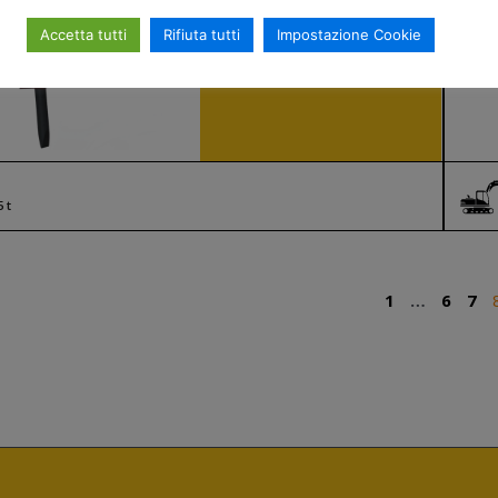
Kg 2400
j 6500
Accetta tutti
Rifiuta tutti
Impostazione Cookie
Ø punta mm 150
SCOPRI DI PIÙ
5 t
1
…
6
7