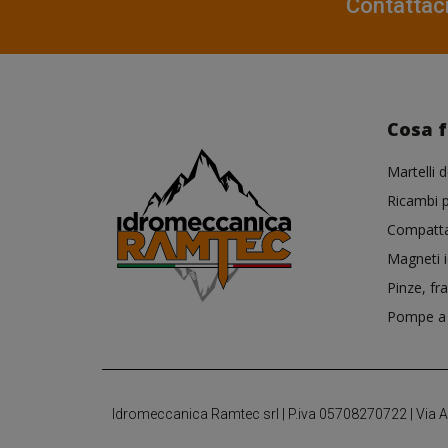
Contattac
Cosa 
Martelli d
Ricambi p
Compattat
Magneti i
Pinze, fr
Pompe a 
Idromeccanica Ramtec srl | P.iva 05708270722 | Via Ant