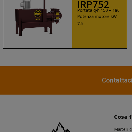
IRP752
Portata q/h 150 – 180
Potenza motore kW
7.5
SCOPRI DI PIÙ
Contattac
Cosa 
Martelli d