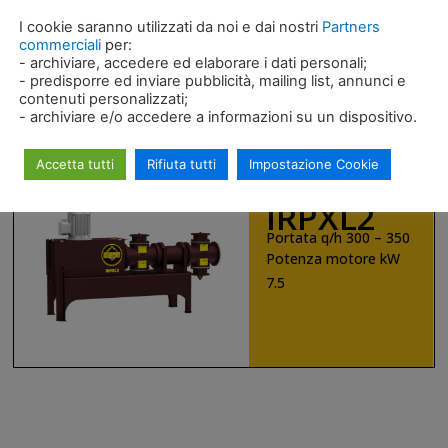
Potenza motore kW
I cookie saranno utilizzati da noi e dai nostri
Partners
5.5
commerciali
per:
- archiviare, accedere ed elaborare i dati personali;
- predisporre ed inviare pubblicità, mailing list, annunci e
contenuti personalizzati;
SCOPRI DI PIÙ
- archiviare e/o accedere a informazioni su un dispositivo.
Accetta tutti
Rifiuta tutti
Impostazione Cookie
IRPXL2
Portata q/h 300 – 350
Potenza motore kW
7.5
SCOPRI DI PIÙ