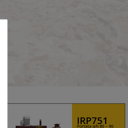
IRP751
Portata q/h 80 – 90