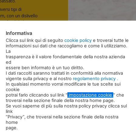
 passato.
ersi tipi di
m, con un dislivello
profondità di 1,5 m,
 profondità, con
Informativa
Clicca sul link qui di seguito
cookie policy
e troverai tutte le
a da pompe a 1
informazioni sui dati che raccogliamo e come li utilizziamo.
La
trasparenza è il valore fondamentale della nostra azienda
ed
essere ben informato è un tuo diritto.
I dati raccolti saranno trattati in conformità alla normativa
vigente sulla privacy e al nostro
regolamento privacy .
In qualsiasi momento vorrai modificare le tue scelte sui
cookie
potrai farlo cliccando sul link "
impostazione cookie
" che
troverai nella sezione finale della nostra home page.
Se vuoi saperne di più sulla nostra policy privacy clicca sul
link
“Privacy”, che troverai nella sezione finale della nostra
home
IRP551
page.
Portata q/h 75 – 85