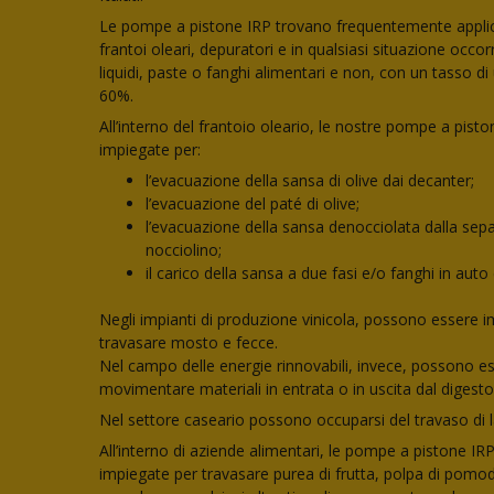
Le pompe a pistone IRP trovano frequentemente appli
frantoi oleari, depuratori e in qualsiasi situazione occ
liquidi, paste o fanghi alimentari e non, con un tasso di
60%.
All’interno del frantoio oleario, le nostre pompe a pis
impiegate per:
l’evacuazione della sansa di olive dai decanter;
l’evacuazione del paté di olive;
l’evacuazione della sansa denocciolata dalla sepa
nocciolino;
il carico della sansa a due fasi e/o fanghi in auto 
Negli impianti di produzione vinicola, possono essere 
travasare mosto e fecce.
Nel campo delle energie rinnovabili, invece, possono ess
movimentare materiali in entrata o in uscita dal digesto
Nel settore caseario possono occuparsi del travaso di la
All’interno di aziende alimentari, le pompe a pistone I
impiegate per travasare purea di frutta, polpa di pomod