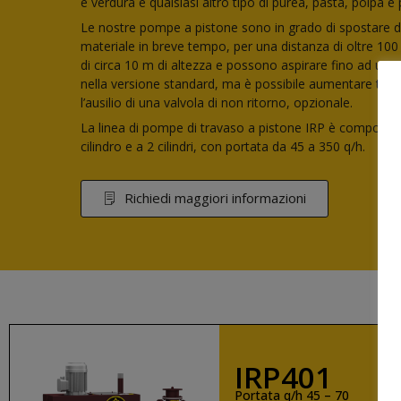
e verdura e qualsiasi altro tipo di purea, pasta, polpa e
Le nostre pompe a pistone sono in grado di spostare div
materiale in breve tempo, per una distanza di oltre 100 
di circa 10 m di altezza e possono aspirare fino ad una 
nella versione standard, ma è possibile aumentare tale
l’ausilio di una valvola di non ritorno, opzionale.
La linea di pompe di travaso a pistone IRP è compost
cilindro e a 2 cilindri, con portata da 45 a 350 q/h.
Richiedi maggiori informazioni
IRP401
Portata q/h 45 – 70