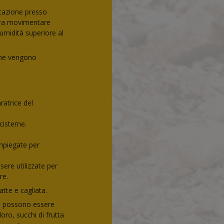
cazione presso
orra movimentare
 umidità superiore al
tone vengono
ratrice del
cisterne.
impiegate per
ere utilizzate per
re.
tte e cagliata.
RP possono essere
oro, succhi di frutta