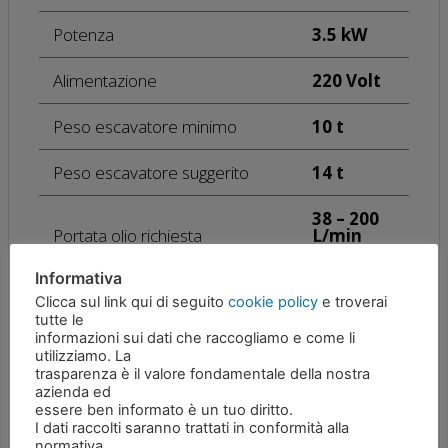
Potenza
3.5 kW
Alimentazione
220 Volt
Peso escavatore minimo
10 t
Peso escavatore suggerito
14 t
38 – 200
Portata olio richiesta
L/min
Informativa
Pressione olio
180 bar
Clicca sul link qui di seguito
cookie policy
e troverai
tutte le
Peso rottame
250 kg
informazioni sui dati che raccogliamo e come li
utilizziamo. La
Peso lamiera
3500 kg
trasparenza è il valore fondamentale della nostra
azienda ed
essere ben informato è un tuo diritto.
I dati raccolti saranno trattati in conformità alla
normativa