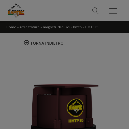
Home
»
Attrezzature
»
magneti idraulici
»
hmtp
»
HMTP 85
TORNA INDIETRO