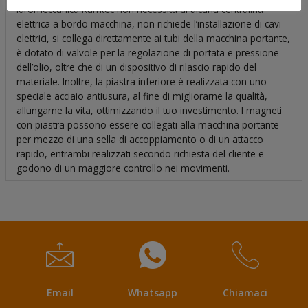
Idromeccanica Ramtec non necessita di alcuna centralina
elettrica a bordo macchina, non richiede l’installazione di cavi
elettrici, si collega direttamente ai tubi della macchina portante,
è dotato di valvole per la regolazione di portata e pressione
dell’olio, oltre che di un dispositivo di rilascio rapido del
materiale. Inoltre, la piastra inferiore è realizzata con uno
speciale acciaio antiusura, al fine di migliorarne la qualità,
allungarne la vita, ottimizzando il tuo investimento. I magneti
con piastra possono essere collegati alla macchina portante
per mezzo di una sella di accoppiamento o di un attacco
rapido, entrambi realizzati secondo richiesta del cliente e
godono di un maggiore controllo nei movimenti.
Email
Whatsapp
Chiamaci