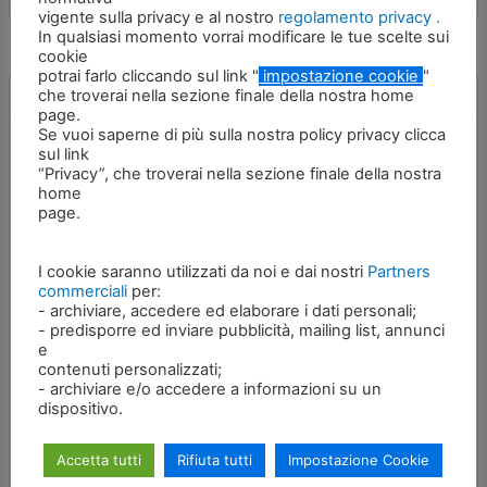
vigente sulla privacy e al nostro
regolamento privacy .
In qualsiasi momento vorrai modificare le tue scelte sui
cookie
potrai farlo cliccando sul link "
impostazione cookie
"
che troverai nella sezione finale della nostra home
Descrizione
page.
Se vuoi saperne di più sulla nostra policy privacy clicca
I magneti idraulici Idromeccanica Ramtec rappresentano il
sul link
modo più efficace ed efficiente per portare a termine
“Privacy”, che troverai nella sezione finale della nostra
operazioni di sollevamento di lamiere e di selezione di
home
materiale ferroso di ogni forma e dimensione da
page.
movimentare e da riciclare. Per questo motivo, il magnete
idraulico è l’attrezzatura ideale da impiegare in cantieri di
I cookie saranno utilizzati da noi e dai nostri
Partners
demolizione, impianti di riciclaggio e depositi di rottami ferrosi
commerciali
per:
per la movimentazione dei rottami metallici e per agevolarti
- archiviare, accedere ed elaborare i dati personali;
nella loro trasformazione in profitto. Inoltre, utilizzare i nostri
- predisporre ed inviare pubblicità, mailing list, annunci
magneti da braccio in cantiere, vuol dire aumentarne il livello di
e
sicurezza e pulizia, mettendo in breve tempo da parte, tutti i
contenuti personalizzati;
rottami metallici, le barre e le lamiere che possono creare
- archiviare e/o accedere a informazioni su un
dispositivo.
danni ad operatori, macchine e attrezzature. Si collegano agli
stessi tubi dell’escavatore, usati anche da altri accessori come
martelli demolitori, compattatori idraulici a piastra vibrante,
Accetta tutti
Rifiuta tutti
Impostazione Cookie
pinze, cesoie o frantumatori. Il magnete da braccio