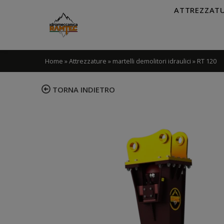
ATTREZZAT
Home
»
Attrezzature
»
martelli demolitori idraulici
»
RT 120
TORNA INDIETRO