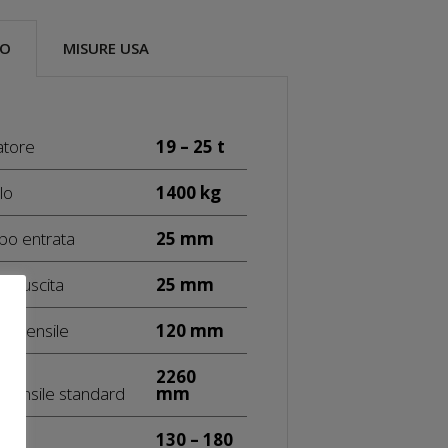
CO
MISURE USA
atore
19 – 25 t
lo
1400 kg
bo entrata
25 mm
bo uscita
25 mm
l’utensile
120 mm
2260
utensile standard
mm
130 – 180