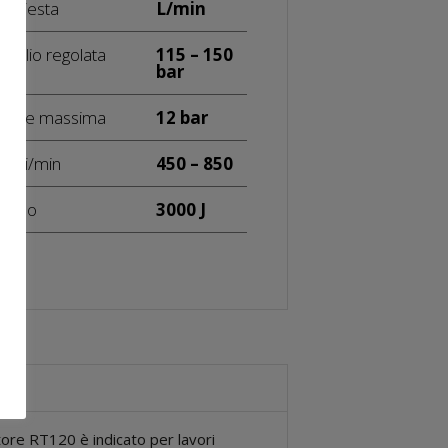
richiesta
L/min
ll’olio regolata
115 – 150
bar
sione massima
12 bar
olpi/min
450 – 850
colpo
3000 J
tore RT120 è indicato per lavori