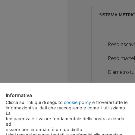
SISTEMA METRI
Peso escav
Peso martel
Diametro tu
Diametro tu
Informativa
Diametro del
Clicca sul link qui di seguito
cookie policy
e troverai tutte le
informazioni sui dati che raccogliamo e come li utilizziamo.
La
Altezza con 
trasparenza è il valore fondamentale della nostra azienda
ed
essere ben informato è un tuo diritto.