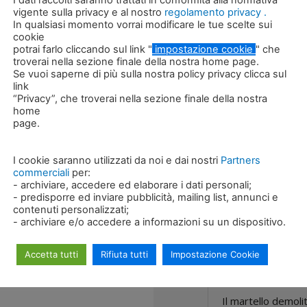
I dati raccolti saranno trattati in conformità alla normativa
Portata olio 
vigente sulla privacy e al nostro
regolamento privacy .
In qualsiasi momento vorrai modificare le tue scelte sui
Pressione de
cookie
dal martello
potrai farlo cliccando sul link "
impostazione cookie
" che
troverai nella sezione finale della nostra home page.
Se vuoi saperne di più sulla nostra policy privacy clicca sul
Contropres
link
“Privacy”, che troverai nella sezione finale della nostra
Numero di c
home
page.
Energia del 
I cookie saranno utilizzati da noi e dai nostri
Partners
commerciali
per:
- archiviare, accedere ed elaborare i dati personali;
- predisporre ed inviare pubblicità, mailing list, annunci e
contenuti personalizzati;
- archiviare e/o accedere a informazioni su un dispositivo.
Accetta tutti
Rifiuta tutti
Impostazione Cookie
Descrizione
Il martello demoli