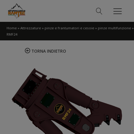
Home
»
Attrezzature
»
pinze e frantumatori e cesoie
»
pinze multifunzione
»
RMF24
TORNA INDIETRO