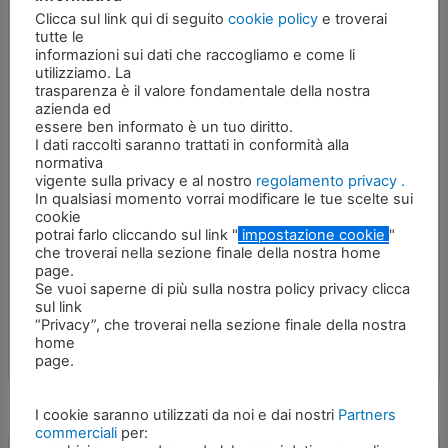
Peso dell’escavatore
ton
Clicca sul link qui di seguito
cookie policy
e troverai
tutte le
Peso dell’attrezzatura (No kit)
1640 kg
informazioni sui dati che raccogliamo e come li
utilizziamo. La
trasparenza è il valore fondamentale della nostra
Pressione massima dell’olio
340 bar
azienda ed
essere ben informato è un tuo diritto.
I dati raccolti saranno trattati in conformità alla
260 – 320
normativa
Portata massima dell’olio
L/min
vigente sulla privacy e al nostro
regolamento privacy .
In qualsiasi momento vorrai modificare le tue scelte sui
Pressione d’olio per la
120 – 130
cookie
rotazione
bar
potrai farlo cliccando sul link "
impostazione cookie
"
che troverai nella sezione finale della nostra home
page.
20 – 30
Se vuoi saperne di più sulla nostra policy privacy clicca
Portata d’olio per la rotazione
L/min
sul link
“Privacy”, che troverai nella sezione finale della nostra
home
page.
I cookie saranno utilizzati da noi e dai nostri
Partners
commerciali
per: