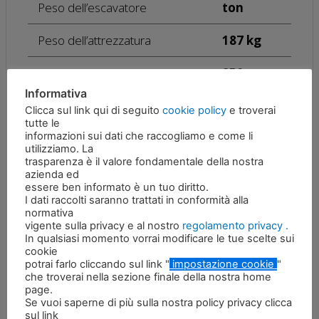
Peso dell’escavatore
ton
Peso dell’attrezzatura
187 kg
A Apertura
850 mm
Informativa
B Altezza
740 mm
Clicca sul link qui di seguito
cookie policy
e troverai
tutte le
informazioni sui dati che raccogliamo e come li
C Larghezza
450 mm
utilizziamo. La
trasparenza è il valore fondamentale della nostra
Pressione massima dell’olio
180 bar
azienda ed
essere ben informato è un tuo diritto.
I dati raccolti saranno trattati in conformità alla
Portata massima dell’olio
25 L/min
normativa
vigente sulla privacy e al nostro
regolamento privacy .
Pressione d’olio per la
In qualsiasi momento vorrai modificare le tue scelte sui
rotazione
50 bar
cookie
potrai farlo cliccando sul link "
impostazione cookie
"
che troverai nella sezione finale della nostra home
Portata d’olio per la rotazione
15 L/min
page.
Se vuoi saperne di più sulla nostra policy privacy clicca
sul link