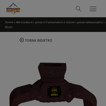
Home
»
Attrezzature
»
pinze e frantumatori e cesoie
»
pinze selezionatrici
»
RDG1
TORNA INDIETRO