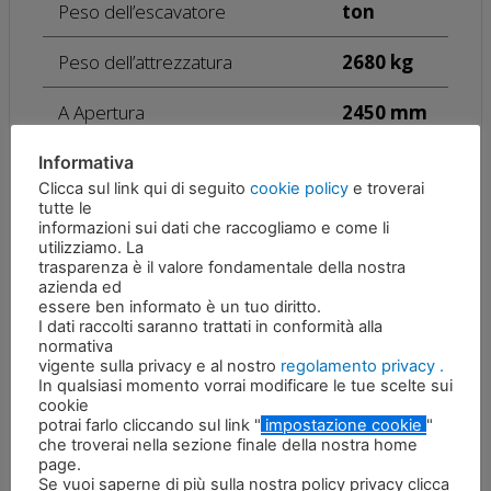
Peso dell’escavatore
ton
Peso dell’attrezzatura
2680 kg
A Apertura
2450 mm
B Altezza
1650 mm
Informativa
Clicca sul link qui di seguito
cookie policy
e troverai
tutte le
C Larghezza
1500 mm
informazioni sui dati che raccogliamo e come li
utilizziamo. La
Pressione massima dell’olio
300 bar
trasparenza è il valore fondamentale della nostra
azienda ed
essere ben informato è un tuo diritto.
120 – 140
I dati raccolti saranno trattati in conformità alla
Portata massima dell’olio
L/min
normativa
vigente sulla privacy e al nostro
regolamento privacy .
Pressione d’olio per la
120 – 130
In qualsiasi momento vorrai modificare le tue scelte sui
rotazione
bar
cookie
potrai farlo cliccando sul link "
impostazione cookie
"
che troverai nella sezione finale della nostra home
50 – 60
page.
Portata d’olio per la rotazione
L/min
Se vuoi saperne di più sulla nostra policy privacy clicca