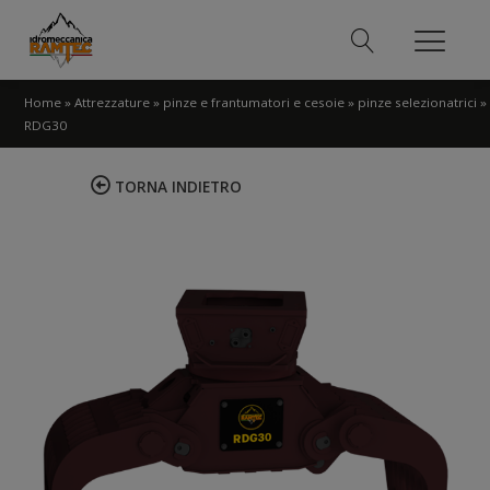
Home
»
Attrezzature
»
pinze e frantumatori e cesoie
»
pinze selezionatrici
»
RDG30
TORNA INDIETRO