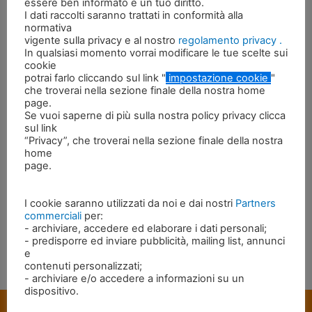
essere ben informato è un tuo diritto.
Settembre 2022
I dati raccolti saranno trattati in conformità alla
normativa
vigente sulla privacy e al nostro
regolamento privacy .
In qualsiasi momento vorrai modificare le tue scelte sui
Categories
cookie
potrai farlo cliccando sul link "
impostazione cookie
"
che troverai nella sezione finale della nostra home
Non categorizzato
page.
Se vuoi saperne di più sulla nostra policy privacy clicca
Novità del momento
sul link
“Privacy”, che troverai nella sezione finale della nostra
home
page.
Meta
I cookie saranno utilizzati da noi e dai nostri
Partners
Accedi
commerciali
per:
Feed dei contenuti
- archiviare, accedere ed elaborare i dati personali;
- predisporre ed inviare pubblicità, mailing list, annunci
Feed dei commenti
e
contenuti personalizzati;
WordPress.org
- archiviare e/o accedere a informazioni su un
dispositivo.