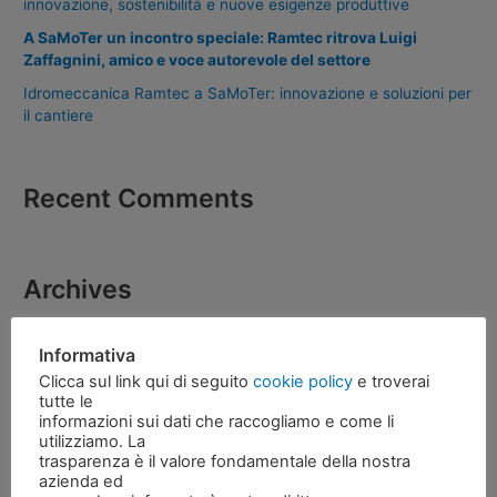
innovazione, sostenibilità e nuove esigenze produttive
A SaMoTer un incontro speciale: Ramtec ritrova Luigi
Zaffagnini, amico e voce autorevole del settore
Idromeccanica Ramtec a SaMoTer: innovazione e soluzioni per
il cantiere
Recent Comments
Archives
Luglio 2026
Informativa
Giugno 2026
Clicca sul link qui di seguito
cookie policy
e troverai
tutte le
Maggio 2026
informazioni sui dati che raccogliamo e come li
utilizziamo. La
Aprile 2026
trasparenza è il valore fondamentale della nostra
Aprile 2023
azienda ed