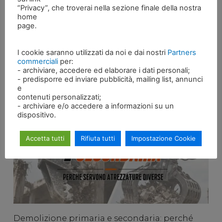
“Privacy”, che troverai nella sezione finale della nostra
destinate a lavori di costruzione, demolizione,
home
movimentazione e riciclaggio di materiali da demolizione.
page.
I cookie saranno utilizzati da noi e dai nostri
Partners
ALTRI
commerciali
per:
- archiviare, accedere ed elaborare i dati personali;
ARTICOLI
- predisporre ed inviare pubblicità, mailing list, annunci
e
contenuti personalizzati;
- archiviare e/o accedere a informazioni su un
dispositivo.
Accetta tutti
Rifiuta tutti
Impostazione Cookie
Demolizione primaria e secondaria: perché