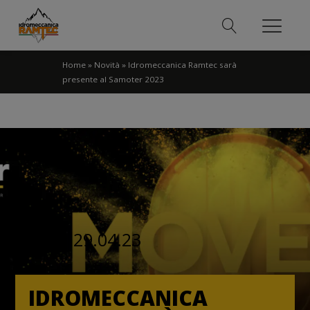
Home
»
Novità
»
Idromeccanica Ramtec sarà
presente al Samoter 2023
29.04.23
DATA
IDROMECCANICA