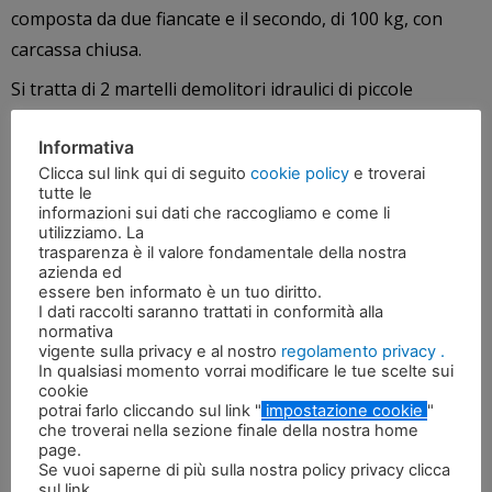
composta da due fiancate e il secondo, di 100 kg, con
carcassa chiusa.
Si tratta di 2 martelli demolitori idraulici di piccole
dimensioni, adatti a miniescavatori e minipale da 0,7 a 3
Informativa
ton.
Clicca sul link qui di seguito
cookie policy
e troverai
Sono attrezzature piccole e leggere, prive di tiranti e di
tutte le
informazioni sui dati che raccogliamo e come li
accumulatore con membrana, semplici da utilizzare ed
utilizziamo. La
economiche nella gestione e nella manutenzione.
trasparenza è il valore fondamentale della nostra
azienda ed
Questi demolitori idraulici sono ideali per lavori stradali,
essere ben informato è un tuo diritto.
I dati raccolti saranno trattati in conformità alla
per demolizioni in aree urbane, ristrutturazioni,
normativa
demolizioni di strutture in cemento e muratura e adatti
vigente sulla privacy e al nostro
regolamento privacy .
In qualsiasi momento vorrai modificare le tue scelte sui
per lavori in spazi limitati.
cookie
potrai farlo cliccando sul link "
impostazione cookie
"
Saremo lieti di accogliere presso lo stand A5, nel
che troverai nella sezione finale della nostra home
page.
padiglione 12, chiunque sarà interessato a saperne di
Se vuoi saperne di più sulla nostra policy privacy clicca
più su queste e su altre soluzioni Idromeccanica Ramtec
sul link