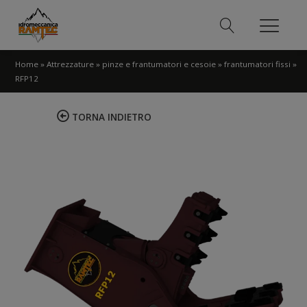
Home
»
Attrezzature
»
pinze e frantumatori e cesoie
»
frantumatori fissi
»
RFP12
TORNA INDIETRO