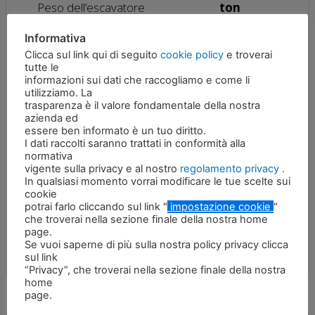
Peso dell’escavatore
ton
Informativa
Peso dell’attrezzatura
1100 kg
Clicca sul link qui di seguito
cookie policy
e troverai
tutte le
A Apertura
700 mm
informazioni sui dati che raccogliamo e come li
utilizziamo. La
B Lunghezza
1920 mm
trasparenza è il valore fondamentale della nostra
azienda ed
essere ben informato è un tuo diritto.
C Larghezza
400 mm
I dati raccolti saranno trattati in conformità alla
normativa
Pressione massima dell’olio
310 bar
vigente sulla privacy e al nostro
regolamento privacy .
In qualsiasi momento vorrai modificare le tue scelte sui
cookie
180 – 220
potrai farlo cliccando sul link "
impostazione cookie
"
Portata massima dell’olio
L/min
che troverai nella sezione finale della nostra home
page.
Se vuoi saperne di più sulla nostra policy privacy clicca
sul link
“Privacy”, che troverai nella sezione finale della nostra
home
page.